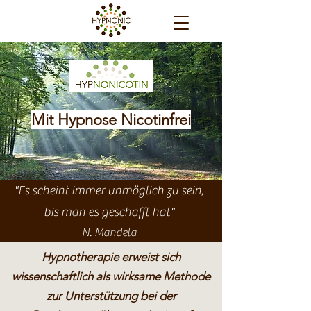
Mit Hypnose Nicotinfrei
"Es scheint immer unmöglich zu sein,
bi
s man es geschafft hat"
- N. Mandela -
Hypnotherapie
erweist sich
wissenschaftlich als wirksame Methode
zur Unterstützung bei der