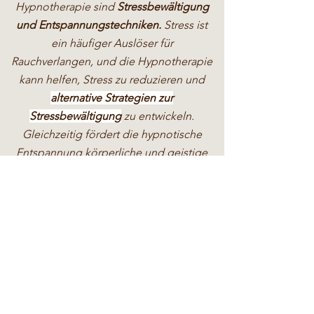
Hypnotherapie sind
Stressbewältigung
und Entspannungstechniken.
Stress ist
ein häufiger Auslöser für
Rauchverlangen, und die Hypnotherapie
kann helfen, Stress zu reduzieren und
alternative Strategien zur
Stressbewältigung
zu entwickeln.
Gleichzeitig fördert die hypnotische
Entspannung körperliche und geistige
Ruhe, was das Verlangen nach Nikotin
reduzieren kann.
Die
Effektivität
der Hypnotherapie in der
Raucherentwöhnung wurde durch
verschiedene wissenschaftliche Studien
bestätigt. Eine Meta-Analyse von 59
randomisierten kontrollierten Studien