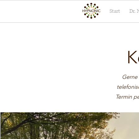
Start
Dr. 
K
Gerne 
telefoni
Termin pe