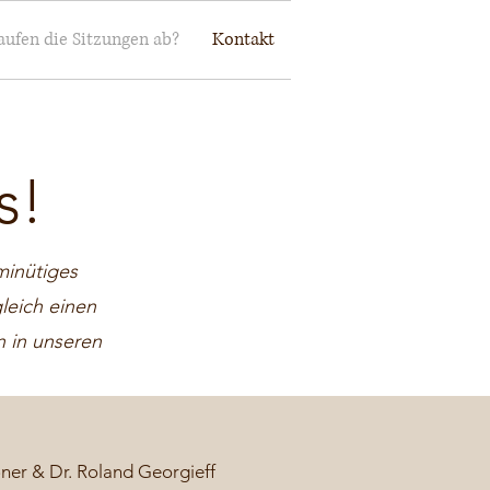
aufen die Sitzungen ab?
Kontakt
s!
minütiges
leich einen
n in unseren
ner & Dr. Roland Georgieff