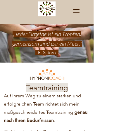
„
Jeder Einzelne ist ein Tropfen,
gemeinsam sind wir ein Meer."
- R. Satoro -
Teamtraining
Auf Ihrem Weg zu einem starken und
erfolgreichen Team richtet sich mein
maßgeschneidertes Teamtraining
genau
nach Ihren Bedürfnissen
.