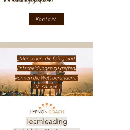
ein Beratungsgespräch!
Kontakt
„
Menschen, die fähig sind,
Entscheidungen zu treffen,
können die Welt verändern."
- M. Albright -
Teamleading