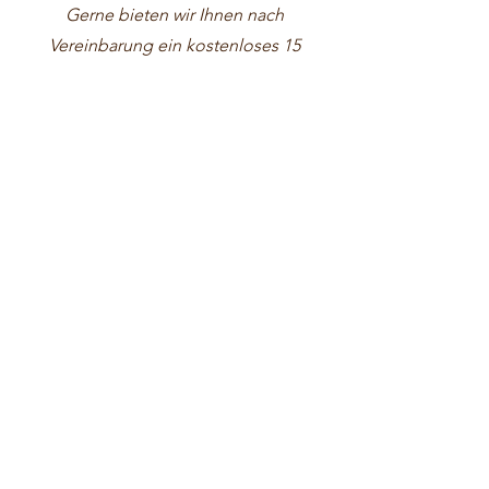
Gerne bieten wir Ihnen nach
Vereinbarung ein kostenloses 15
minütiges telefonisches
Beratungsgespräch an - oder
reservieren Sie sich gleich einen Termin
per Mail. Wir freuen uns auf ein
persönliches Kennenlernen in unseren
Therapieräumen im Prenzlauer Berg.
Wie laufen die Sitzungen ab?